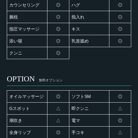
カウンセリング
◎
ハグ
◎
腕枕
◎
指入れ
◎
指圧マッサージ
◎
キス
◎
添い寝
◎
乳首舐め
◎
クンニ
◎
OPTION
無料オプション
オイルマッサージ
◎
ソフトSM
◎
Gスポット
△
即クンニ
△
潮吹き
△
電マ
◎
全身リップ
◎
手コキ
△