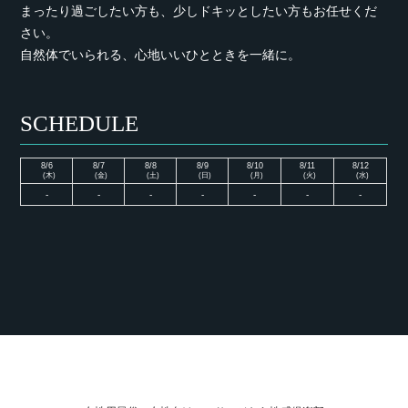
まったり過ごしたい方も、少しドキッとしたい方もお任せくだ
さい。
自然体でいられる、心地いいひとときを一緒に。
SCHEDULE
8/6
8/7
8/8
8/9
8/10
8/11
8/12
(木)
(金)
(土)
(日)
(月)
(火)
(水)
-
-
-
-
-
-
-